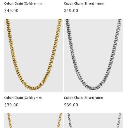
Cuban Chain (Gold) 11mm
Cuban Chain (Silver) 11mm
常
$49.00
常
$49.00
规
规
价
价
格
格
Cuban Chain (Gold) 9mm
Cuban Chain (Silver) 9mm
常
$39.00
常
$39.00
规
规
价
价
格
格