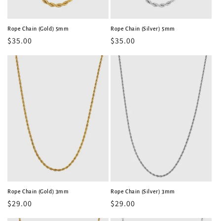
Rope Chain (Gold) 5mm
Rope Chain (Silver) 5mm
常
$35.00
常
$35.00
规
规
价
价
格
格
Rope Chain (Gold) 3mm
Rope Chain (Silver) 3mm
常
$29.00
常
$29.00
规
规