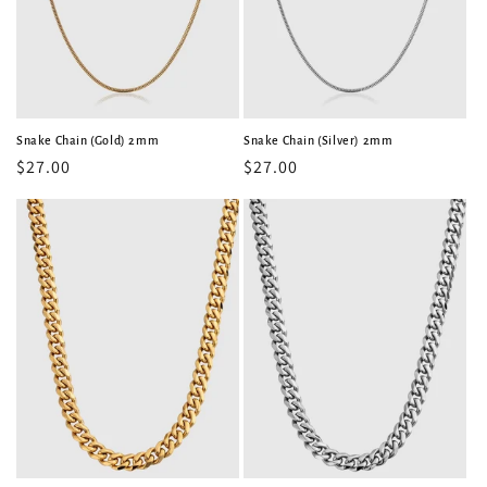
Snake Chain (Gold) 2mm
Snake Chain (Silver) 2mm
常
$27.00
常
$27.00
规
规
价
价
格
格