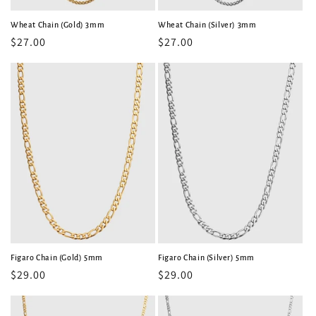
Wheat Chain (Gold) 3mm
Wheat Chain (Silver) 3mm
常
$27.00
常
$27.00
规
规
价
价
格
格
Figaro Chain (Gold) 5mm
Figaro Chain (Silver) 5mm
常
$29.00
常
$29.00
规
规
价
价