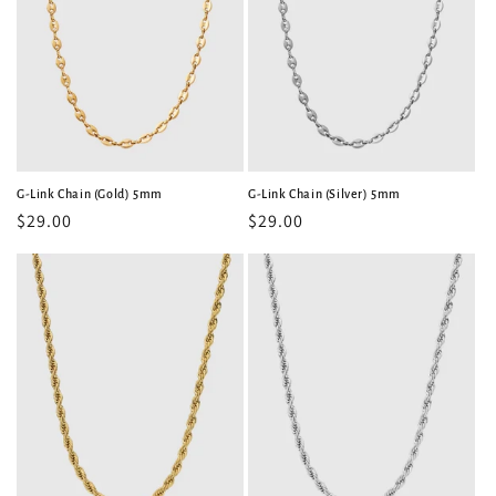
G-Link Chain (Gold) 5mm
G-Link Chain (Silver) 5mm
常
$29.00
常
$29.00
规
规
价
价
格
格