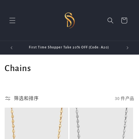
跳到内
容
购
物
车
First Time Shopper Take 20% OFF (Code: A20)
收
Chains
藏
:
筛选和排序
30 件产品