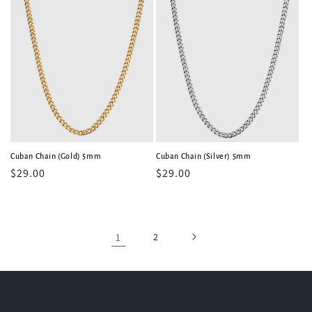
Cuban Chain (Gold) 5mm
Cuban Chain (Silver) 5mm
常
$29.00
常
$29.00
规
规
价
价
格
格
1
2