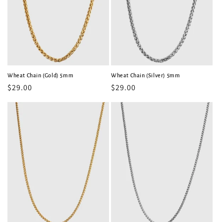
Wheat Chain (Gold) 5mm
Wheat Chain (Silver) 5mm
常
$29.00
常
$29.00
规
规
价
价
格
格